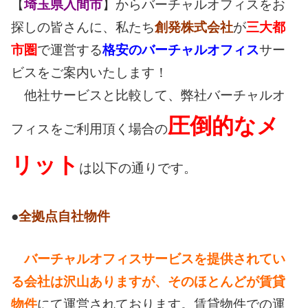
【
埼玉県入間市
】からバーチャルオフィスをお
探しの皆さんに、私たち
創発株式会社
が
三大都
市圏
で運営する
格安のバーチャルオフィス
サー
ビスをご案内いたします！
他社サービスと比較して、弊社バーチャルオ
圧倒的なメ
フィスをご利用頂く場合の
リット
は以下の通りです。
●
全拠点自社物件
バーチャルオフィスサービスを提供されてい
る会社は沢山ありますが、そのほとんどが賃貸
物件
にて運営されております。賃貸物件での運