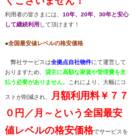
くございません！
利用者の皆さまには、
10年、20年、30年と安心
して継続利用
して頂けます！
●
全国最安値レベルの格安価格
弊社サービスは
全拠点自社物件
にて運営して
おりますため、
貸主に高額な家賃や管理費を支
払う必要がありません。
これにより、大幅にコ
月額利用料￥７７
ストが削減され、
０円／月～という全国最安
値レベルの格安価格
でサービスを