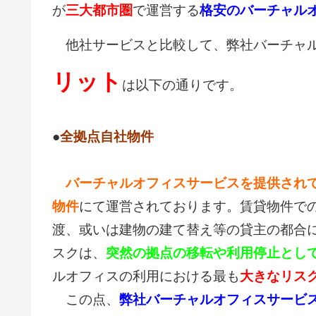
が
三大都市圏
で運営する
格安のバーチャル
他社サービスと比較して、弊社バーチャル
リット
は以下の通りです。
●
全拠点自社物件
バーチャルオフィスサービスを提供され
物件
にて運営されております。賃貸物件で
渡、或いは建物の建て替え等の貸主の都合
スクは、
突然の拠点の移転や利用停止とし
ルオフィスの利用における最も
大きなリス
この点、
弊社バーチャルオフィスサービ