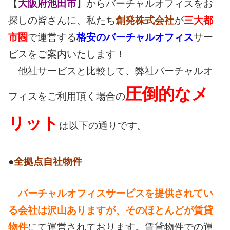
【
大阪府池田市
】からバーチャルオフィスをお
探しの皆さんに、私たち
創発株式会社
が
三大都
市圏
で運営する
格安のバーチャルオフィス
サー
ビスをご案内いたします！
他社サービスと比較して、弊社バーチャルオ
圧倒的なメ
フィスをご利用頂く場合の
リット
は以下の通りです。
●
全拠点自社物件
バーチャルオフィスサービスを提供されてい
る会社は沢山ありますが、そのほとんどが賃貸
物件
にて運営されております。賃貸物件での運