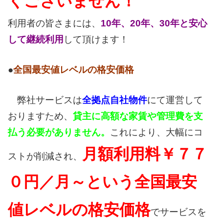
くございません！
利用者の皆さまには、
10年、20年、30年と安心
して継続利用
して頂けます！
●
全国最安値レベルの格安価格
弊社サービスは
全拠点自社物件
にて運営して
おりますため、
貸主に高額な家賃や管理費を支
払う必要がありません。
これにより、大幅にコ
月額利用料￥７７
ストが削減され、
０円／月～という全国最安
値レベルの格安価格
でサービスを