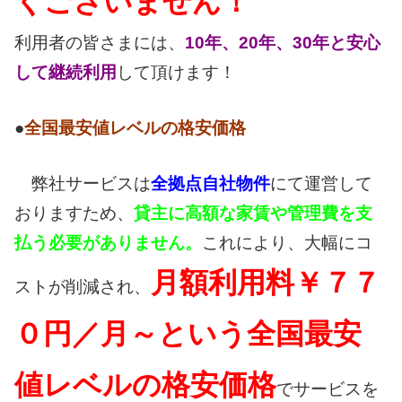
くございません！
利用者の皆さまには、
10年、20年、30年と安心
して継続利用
して頂けます！
●
全国最安値レベルの格安価格
弊社サービスは
全拠点自社物件
にて運営して
おりますため、
貸主に高額な家賃や管理費を支
払う必要がありません。
これにより、大幅にコ
月額利用料￥７７
ストが削減され、
０円／月～という全国最安
値レベルの格安価格
でサービスを